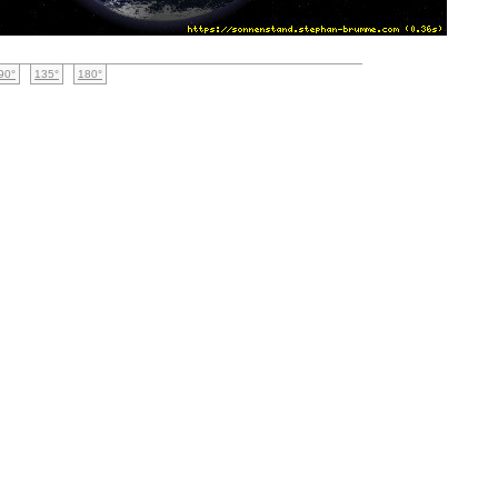
90°
135°
180°