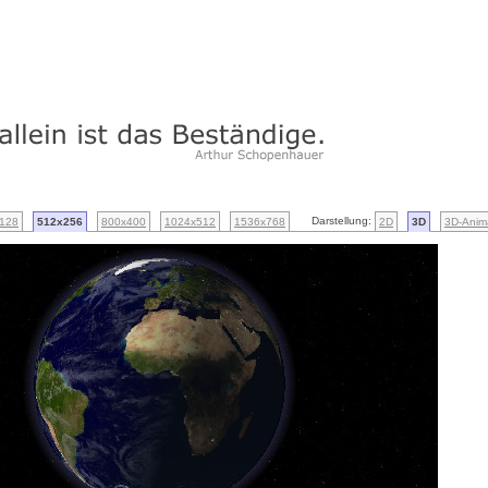
Darstellung:
128
512x256
800x400
1024x512
1536x768
2D
3D
3D-Anim