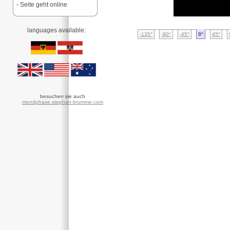
- Seite geht online
languages available:
-135°
-90°
-45°
0°
45°
besuchen sie auch
mondphase.stephan-brumme.com