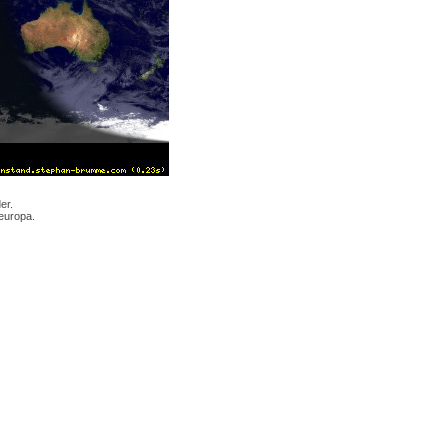
er.
europa.