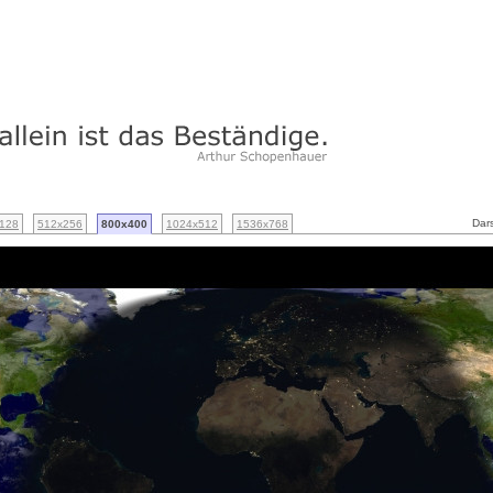
Dars
128
512x256
800x400
1024x512
1536x768