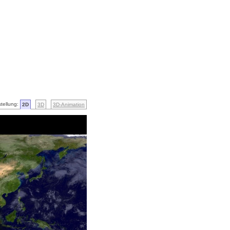
tellung:
2D
3D
3D-Animation