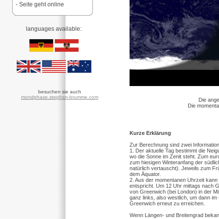
- Seite geht online
languages available:
besuchen sie auch
mondphase.stephan-brumme.com
Die ange
Die momentan
Kurze Erklärung
Zur Berechnung sind zwei Information
1. Der aktuelle Tag bestimmt die Ne
wo die Sonne im Zenit steht. Zum eu
zum hiesigen Winteranfang der südlic
natürlich vertauscht). Jeweils zum F
dem Äquator.
2. Aus der momentanen Uhrzeit kann 
entspricht. Um 12 Uhr mittags nach 
von Greenwich (bei London) in der Mi
ganz links, also westlich, um dann i
Greenwich erneut zu erreichen.
Wenn Längen- und Breitengrad bekannt