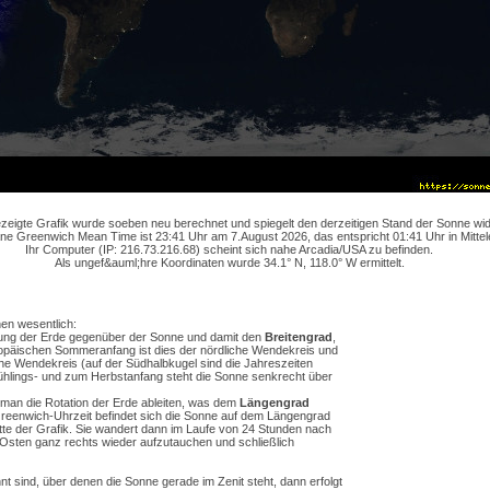
zeigte Grafik wurde soeben neu berechnet und spiegelt den derzeitigen Stand der Sonne wid
e Greenwich Mean Time ist 23:41 Uhr am 7.August 2026, das entspricht 01:41 Uhr in Mittel
Ihr Computer (IP: 216.73.216.68) scheint sich nahe Arcadia/USA zu befinden.
Als ungef&auml;hre Koordinaten wurde 34.1° N, 118.0° W ermittelt.
en wesentlich:
igung der Erde gegenüber der Sonne und damit den
Breitengrad
,
ropäischen Sommeranfang ist dies der nördliche Wendekreis und
he Wendekreis (auf der Südhalbkugel sind die Jahreszeiten
rühlings- und zum Herbstanfang steht die Sonne senkrecht über
man die Rotation der Erde ableiten, was dem
Längengrad
Greenwich-Uhrzeit befindet sich die Sonne auf dem Längengrad
tte der Grafik. Sie wandert dann im Laufe von 24 Stunden nach
m Osten ganz rechts wieder aufzutauchen und schließlich
 sind, über denen die Sonne gerade im Zenit steht, dann erfolgt